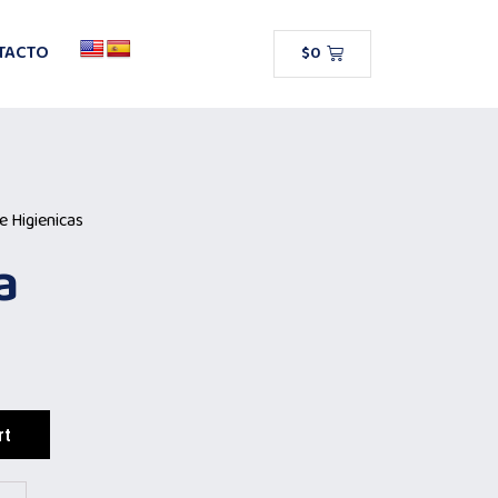
TACTO
$
0
e Higienicas
a
rt