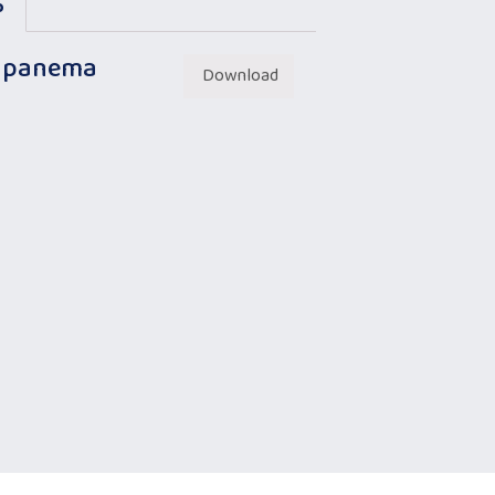
o
 Ipanema
Download