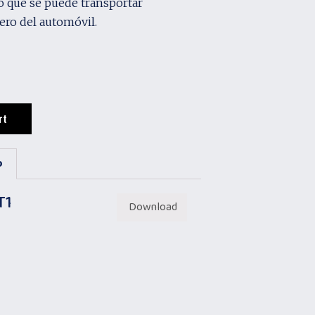
o que se puede transportar
ero del automóvil.
rt
o
T1
Download